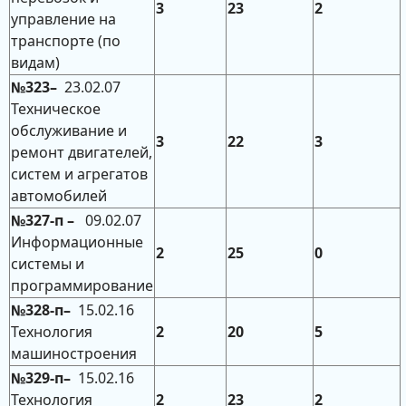
3
23
2
управление на
транспорте (по
видам)
№323–
23.02.07
Техническое
обслуживание и
3
22
3
ремонт двигателей,
систем и агрегатов
автомобилей
№327-п –
09.02.07
Информационные
2
25
0
системы и
программирование
№328-п–
15.02.16
Технология
2
20
5
машиностроения
№329-п–
15.02.16
Технология
2
23
2