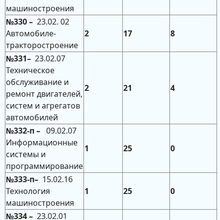
машиностроения
№330 –
23.02. 02
Автомобиле-
2
17
8
тракторостроение
№331–
23.02.07
Техническое
обслуживание и
2
21
4
ремонт двигателей,
систем и агрегатов
автомобилей
№332-п –
09.02.07
Информационные
1
25
0
системы и
программирование
№333-п–
15.02.16
Технология
1
25
0
машиностроения
№334 –
23.02.01