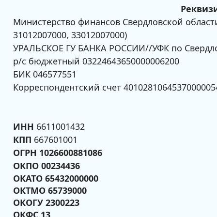
Реквиз
Министерство финансов Свердловской области
31012007000, 33012007000)
УРАЛЬСКОЕ ГУ БАНКА РОССИИ//УФК по Свердлов
р/с бюджетный 03224643650000006200
БИК 046577551
Корреспондентский счет 4010281064537000005
ИНН
6611001432
КПП
667601001
ОГРН 1026600881086
ОКПО 00234436
ОКАТО 65432000000
ОКТМО 65739000
ОКОГУ 2300223
ОКФС 13