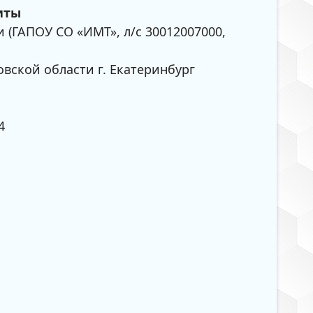
иты
 (ГАПОУ СО «ИМТ», л/с 30012007000,
ской области г. Екатеринбург
4
Без пер