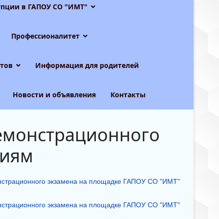
пции в ГАПОУ СО "ИМТ"
Профессионалитет
тов
Информация для родителей
Новости и объявления
Контакты
Демонстрационного
циям
онстрационного экзамена на площадке ГАПОУ СО "ИМТ"
онстрационного экзамена на площадке ГАПОУ СО "ИМТ"