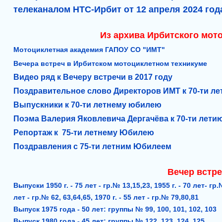
телеканалом НТС-Ирбит от 12 апреля 2024 год
Из архива Ирбитского мот
Мотоциклетная академия ГАПОУ СО "ИМТ"
Вечера встреч в Ирбитском мотоциклетном техникуме
Видео ряд к Вечеру встречи в 2017 году
Поздравительное слово Директоров ИМТ к 70-ти л
Выпускники к 70-ти летнему юбилею
Поэма Валерия Яковлевича Дергачёва к 70-ти лети
Репортаж к 75-ти летнему Юбилею
Поздравления с 75-ти летним Юбилеем
Вечер встре
Выпуски 1950 г. - 75 лет - гр.№ 13,15,23, 1955 г. - 70 лет- гр.№
лет - гр.№ 62, 63,64,65, 1970 г. - 55 лет - гр.№ 79,80,81
Выпуск 1975 года - 50 лет: группы № 99, 100, 101, 102, 103
Выпуск 1980 года - 45 лет: группы № 122, 123, 124, 125